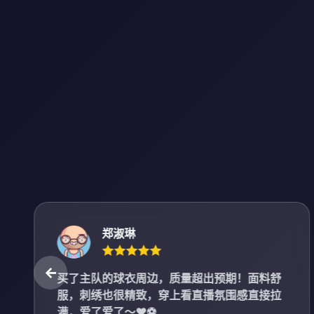
郑淑琳
买了主队的球衣周边，质量超出预期！面料舒
服，刺绣也很精致，穿上看直播氛围感直接拉
满，爱了爱了～❤️⚽