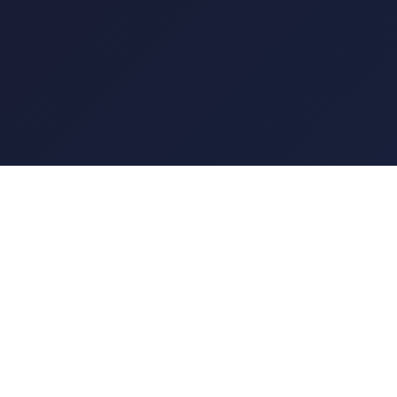
联系方式
客服热线：13468389442
邮箱：dialectical@yahoo.com
地址：长沙市开福区新河街道湘江北路三
段1200号北辰三角洲奥城D2区3栋201
房